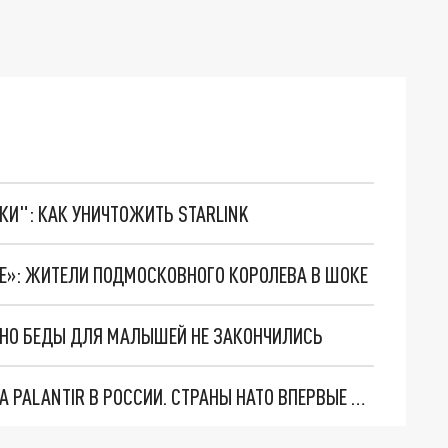
ТКИ": КАК УНИЧТОЖИТЬ STARLINK
КЕ»: ЖИТЕЛИ ПОДМОСКОВНОГО КОРОЛЕВА В ШОКЕ
. НО БЕДЫ ДЛЯ МАЛЫШЕЙ НЕ ЗАКОНЧИЛИСЬ
"ОЧЕНЬ ПЛОХИЕ НОВОСТИ": БОЛЬШАЯ ОШИБКА PALANTIR В РОССИИ. СТРАНЫ НАТО ВПЕРВЫЕ ЗА СВО ОСТАНОВИЛИ ПОСТАВКИ ОРУЖИЯ. ВСУ ТЕРЯЮТ ПРИГРАНИЧЬЕ?