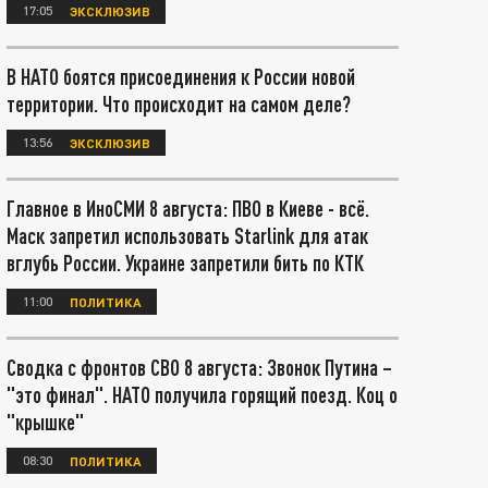
17:05
ЭКСКЛЮЗИВ
В НАТО боятся присоединения к России новой
территории. Что происходит на самом деле?
13:56
ЭКСКЛЮЗИВ
Главное в ИноСМИ 8 августа: ПВО в Киеве - всё.
Маск запретил использовать Starlink для атак
вглубь России. Украине запретили бить по КТК
11:00
ПОЛИТИКА
Сводка с фронтов СВО 8 августа: Звонок Путина –
"это финал". НАТО получила горящий поезд. Коц о
"крышке"
08:30
ПОЛИТИКА