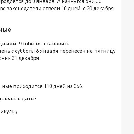
родлятся до 8 января. А начнутся они 30
тво законодатели отвели 10 дней: с 30 декабря
дные
дными. Чтобы восстановить
день с субботы 6 января перенесен на пятницу
орник 31 декабря.
чные приходится 118 дней из 366.
дничные даты:
аникулы;