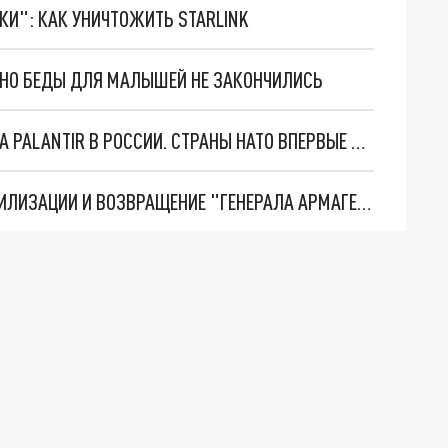
ТКИ": КАК УНИЧТОЖИТЬ STARLINK
. НО БЕДЫ ДЛЯ МАЛЫШЕЙ НЕ ЗАКОНЧИЛИСЬ
"ОЧЕНЬ ПЛОХИЕ НОВОСТИ": БОЛЬШАЯ ОШИБКА PALANTIR В РОССИИ. СТРАНЫ НАТО ВПЕРВЫЕ ЗА СВО ОСТАНОВИЛИ ПОСТАВКИ ОРУЖИЯ. ВСУ ТЕРЯЮТ ПРИГРАНИЧЬЕ?
ТРИ ГЛАВНЫХ ИНСАЙДА ОБ СВО. ОТМЕНА МОБИЛИЗАЦИИ И ВОЗВРАЩЕНИЕ "ГЕНЕРАЛА АРМАГЕДДОНА"? ОТЛИЧНЫЕ НОВОСТИ, КОТОРЫЕ ЖДАЛИ ВСЕ