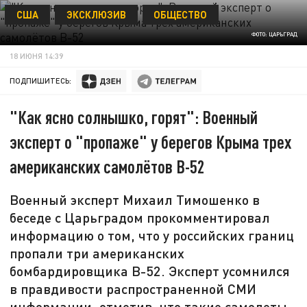
США
ЭКСКЛЮЗИВ
ОБЩЕСТВО
ФОТО: ЦАРЬГРАД
18 ИЮНЯ 14:39
ПОДПИШИТЕСЬ:
"Как ясно солнышко, горят": Военный
эксперт о "пропаже" у берегов Крыма трех
американских самолётов B-52
Военный эксперт Михаил Тимошенко в
беседе с Царьградом прокомментировал
информацию о том, что у российских границ
пропали три американских
бомбардировщика B-52. Эксперт усомнился
в правдивости распространенной СМИ
информации, отметив, что такие самолеты