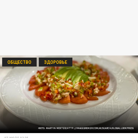
ОБЩЕСТВО
ЗДОРОВЬЕ
ФОТО: MARTIN MOXTER/HTTP://IMAGEBROKER.COM/#/SEARCH/GLOBALLOOKPRESS
07 ИЮЛЯ 02:35