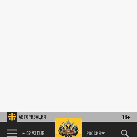
18+
АВТОРИЗАЦИЯ
89.93 EUR
РОССИЯ