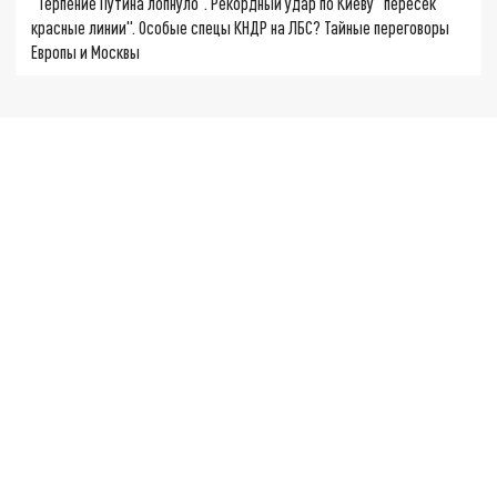
"Терпение Путина лопнуло". Рекордный удар по Киеву "пересёк
красные линии". Особые спецы КНДР на ЛБС? Тайные переговоры
Европы и Москвы