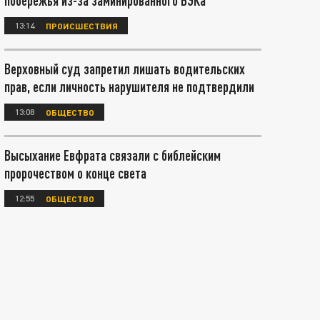
побережья из-за заминированного БЭКа
13:14
ПРОИСШЕСТВИЯ
Верховный суд запретил лишать водительских
прав, если личность нарушителя не подтвердили
13:08
ОБЩЕСТВО
Высыхание Евфрата связали с библейским
пророчеством о конце света
12:55
ОБЩЕСТВО