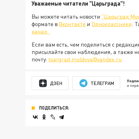
Уважаемые читатели "Царьграда"!
Вы можете читать новости
"Царьград Мо
формате в
Вконтакте
и
Одноклассники
. 
канал.
Если вам есть, чем поделиться с редакц
присылайте свои наблюдения, а также н
почту:
tsargrad.moldova@yandex.ru
Подпи
ДЗЕН
ТЕЛЕГРАМ
и перв
ПОДЕЛИТЬСЯ: