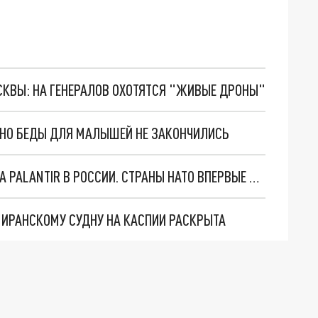
ОСКВЫ: НА ГЕНЕРАЛОВ ОХОТЯТСЯ "ЖИВЫЕ ДРОНЫ"
. НО БЕДЫ ДЛЯ МАЛЫШЕЙ НЕ ЗАКОНЧИЛИСЬ
"ОЧЕНЬ ПЛОХИЕ НОВОСТИ": БОЛЬШАЯ ОШИБКА PALANTIR В РОССИИ. СТРАНЫ НАТО ВПЕРВЫЕ ЗА СВО ОСТАНОВИЛИ ПОСТАВКИ ОРУЖИЯ. ВСУ ТЕРЯЮТ ПРИГРАНИЧЬЕ?
О ИРАНСКОМУ СУДНУ НА КАСПИИ РАСКРЫТА