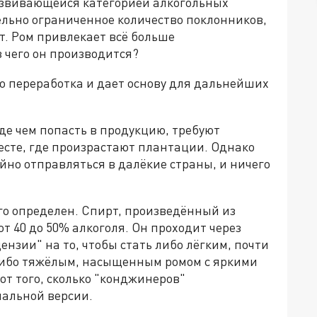
развивающейся категорией алкогольных
ельно ограниченное количество поклонников,
т. Ром привлекает всё больше
з чего он производится?
го переработка и дает основу для дальнейших
де чем попасть в продукцию, требуют
сте, где произрастают плантации. Однако
ойно отправляться в далёкие страны, и ничего
го определен. Спирт, произведённый из
т 40 до 50% алкоголя. Он проходит через
нзии" на то, чтобы стать либо лёгким, почти
либо тяжёлым, насыщенным ромом с яркими
от того, сколько "конджинеров"
нальной версии.