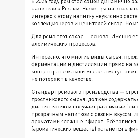
В 2024 году ром стал самой динамично 
напитков в России. Несмотря на относит
интерес к этому напитку неуклонно растё
коллекционеров и ценителей сигар. Но и
Для рома этот сахар — основа. Именно е
алхимических процессов.
Интересно, что многие виды сырья, преж
ферментации и дистилляции прямо на ме
концентрат сока или меласса могут спок
не потеряют в качестве.
Стандарт ромового производства — стро
тростникового сырья, должен содержать о
дистилляцию и получает различные "лице
прозрачным напитком с резким вкусом, 
ароматами сложных эфиров. Всё зависит 
(ароматических веществ) останется в фи