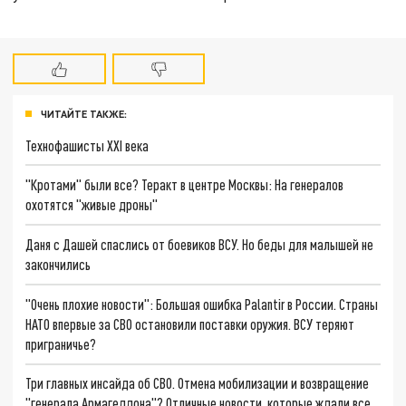
ЧИТАЙТЕ ТАКЖЕ:
Технофашисты XXI века
"Кротами" были все? Теракт в центре Москвы: На генералов
охотятся "живые дроны"
Даня с Дашей спаслись от боевиков ВСУ. Но беды для малышей не
закончились
"Очень плохие новости": Большая ошибка Palantir в России. Страны
НАТО впервые за СВО остановили поставки оружия. ВСУ теряют
приграничье?
Три главных инсайда об СВО. Отмена мобилизации и возвращение
"генерала Армагеддона"? Отличные новости, которые ждали все