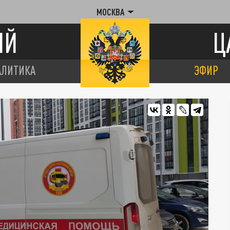
МОСКВА
ИЙ
Ц
АЛИТИКА
ЭФИР