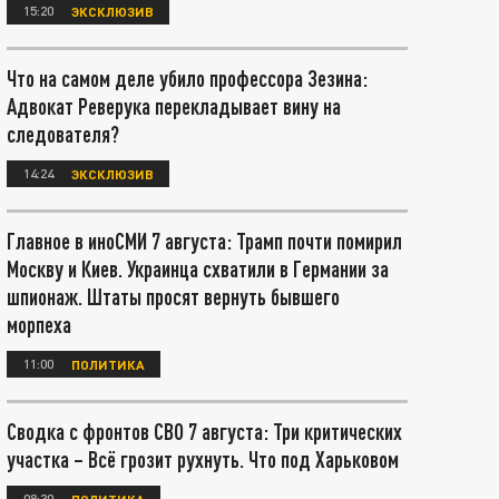
15:20
ЭКСКЛЮЗИВ
Что на самом деле убило профессора Зезина:
Адвокат Реверука перекладывает вину на
следователя?
14:24
ЭКСКЛЮЗИВ
Главное в иноСМИ 7 августа: Трамп почти помирил
Москву и Киев. Украинца схватили в Германии за
шпионаж. Штаты просят вернуть бывшего
морпеха
11:00
ПОЛИТИКА
Сводка с фронтов СВО 7 августа: Три критических
участка – Всё грозит рухнуть. Что под Харьковом
08:30
ПОЛИТИКА