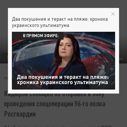
Два покушения и теракт на пляже: хроника
украинского ультиматума
В ПРЯМОМ ЭФИРЕ:
ПОЛИТИКА
ФОТО: MINISTRY OF CULTURE RUSSIA/GLOBALLOOKPRESS
11 МАЯ 20:26
ПОДПИШИТЕСЬ:
Кадыров сообщил об отправке в зону
проведения спецоперации 96-го полка
Росгвардии