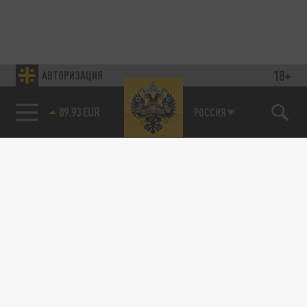
18+
АВТОРИЗАЦИЯ
89.93 EUR
РОССИЯ