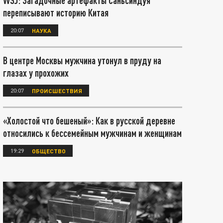
WSJ: Загадочные артефакты Саньсиндуя
переписывают историю Китая
20:07
НАУКА
В центре Москвы мужчина утонул в пруду на
глазах у прохожих
20:07
ПРОИСШЕСТВИЯ
«Холостой что бешеный»: Как в русской деревне
относились к бессемейным мужчинам и женщинам
19:29
ОБЩЕСТВО