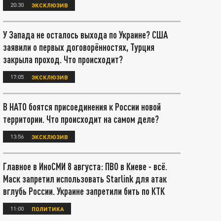
20:30
ЭКСКЛЮЗИВ
У Запада не осталось выхода по Украине? США
заявили о первых договорённостях, Турция
закрыла проход. Что происходит?
17:05
ЭКСКЛЮЗИВ
В НАТО боятся присоединения к России новой
территории. Что происходит на самом деле?
13:56
ЭКСКЛЮЗИВ
Главное в ИноСМИ 8 августа: ПВО в Киеве - всё.
Маск запретил использовать Starlink для атак
вглубь России. Украине запретили бить по КТК
11:00
ПОЛИТИКА