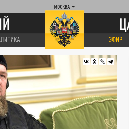
МОСКВА
ИЙ
Ц
АЛИТИКА
ЭФИР