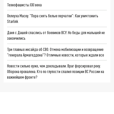
Технофашисты XXI века
Оплеуха Маску. "Пора снять белые перчатки": Как уничтожить
Starlink
Даня с Дашей спаслись от боевиков ВСУ. Но беды для малышей не
закончились
Три главных инсайда об СВО. Отмена мобилизации и возвращение
"генерала Армагеддона"? Отличные новости, которые ждали все
Новости сильно хуже, чем докладывали. Враг форсировал реку.
Оборона провалена. Кто по глупости спалил позиции ВС России на
важнейшем фронте?