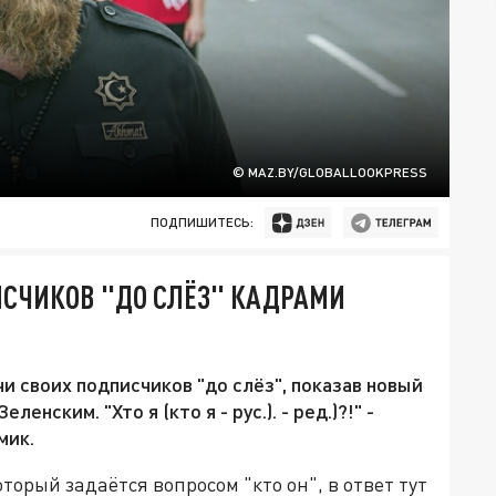
© MAZ.BY/GLOBALLOOKPRESS
ПОДПИШИТЕСЬ:
СЧИКОВ "ДО СЛЁЗ" КАДРАМИ
и своих подписчиков "до слёз", показав новый
нским. "Хто я (кто я - рус.). - ред.)?!" -
мик.
торый задаётся вопросом "кто он", в ответ тут