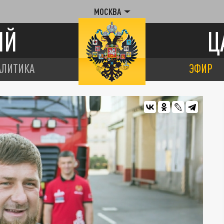
МОСКВА
ИЙ
Ц
АЛИТИКА
ЭФИР