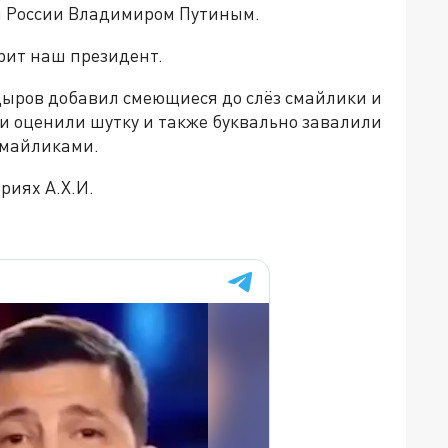
ой России Владимиром Путиным.
орит наш президент.
дыров добавил смеющиеся до слёз смайлики и
и оценили шутку и также буквально завалили
смайликами.
риях А.Х.И.