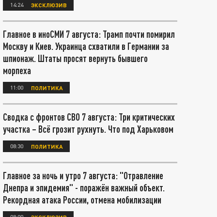
14:24
ЭКСКЛЮЗИВ
Главное в иноСМИ 7 августа: Трамп почти помирил
Москву и Киев. Украинца схватили в Германии за
шпионаж. Штаты просят вернуть бывшего
морпеха
11:00
ПОЛИТИКА
Сводка с фронтов СВО 7 августа: Три критических
участка – Всё грозит рухнуть. Что под Харьковом
08:30
ПОЛИТИКА
Главное за ночь и утро 7 августа: "Отравление
Днепра и эпидемия" - поражён важный объект.
Рекордная атака России, отмена мобилизации
08:00
ЭКСКЛЮЗИВ