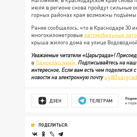
Напомним, в Краснодарском крае снова 
июля в регионе снова пройдут сильные ос
горных районах края возможны подъёмы 
Ранее сообщалось, что в Краснодаре 30 
многокилометровые
автомобильные зат
крыша жилого дома на улице Водоводной
Уважаемые читатели «Царьграда»!
Присоед
в
Одноклассники
.
Подписывайтесь на наш
интересное. Если вам есть чем поделиться 
новости на электронную почту
ug@Tsargrad
Подпи
ДЗЕН
ТЕЛЕГРАМ
и перв
ПОДЕЛИТЬСЯ: