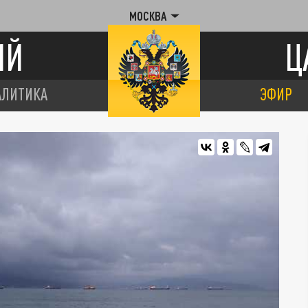
МОСКВА
ИЙ
Ц
АЛИТИКА
ЭФИР