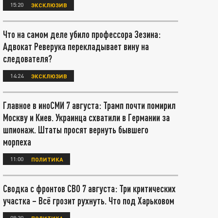
15:20
ЭКСКЛЮЗИВ
Что на самом деле убило профессора Зезина:
Адвокат Реверука перекладывает вину на
следователя?
14:24
ЭКСКЛЮЗИВ
Главное в иноСМИ 7 августа: Трамп почти помирил
Москву и Киев. Украинца схватили в Германии за
шпионаж. Штаты просят вернуть бывшего
морпеха
11:00
ПОЛИТИКА
Сводка с фронтов СВО 7 августа: Три критических
участка – Всё грозит рухнуть. Что под Харьковом
08:30
ПОЛИТИКА