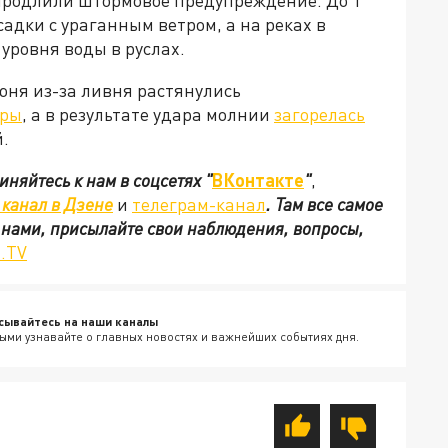
продлили штормовое предупреждение. До 1
адки с ураганным ветром, а на реках в
уровня воды в руслах.
июня из-за ливня растянулись
оры
, а в результате удара молнии
загорелась
.
иняйтесь к нам в соцсетях
"
ВКонтакте
"
,
канал в Дзене
и
телеграм-канал
. Там все самое
с нами, присылайте свои наблюдения, вопросы,
.TV
сывайтесь на наши каналы
ыми узнавайте о главных новостях и важнейших событиях дня.