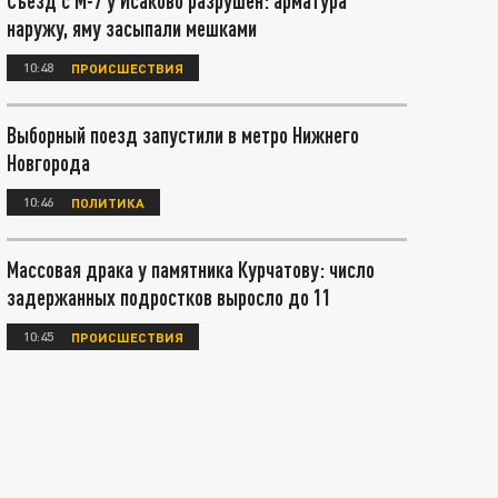
Съезд с М-7 у Исаково разрушен: арматура
наружу, яму засыпали мешками
10:48
ПРОИСШЕСТВИЯ
Выборный поезд запустили в метро Нижнего
Новгорода
10:46
ПОЛИТИКА
Массовая драка у памятника Курчатову: число
задержанных подростков выросло до 11
10:45
ПРОИСШЕСТВИЯ