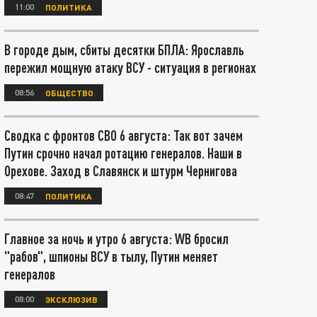
11:00
ПОЛИТИКА
В городе дым, сбиты десятки БПЛА: Ярославль
пережил мощную атаку ВСУ - ситуация в регионах
08:56
ОБЩЕСТВО
Сводка с фронтов СВО 6 августа: Так вот зачем
Путин срочно начал ротацию генералов. Наши в
Орехове. Заход в Славянск и штурм Чернигова
08:47
ПОЛИТИКА
Главное за ночь и утро 6 августа: WB бросил
"рабов", шпионы ВСУ в тылу, Путин меняет
генералов
08:00
ЭКСКЛЮЗИВ