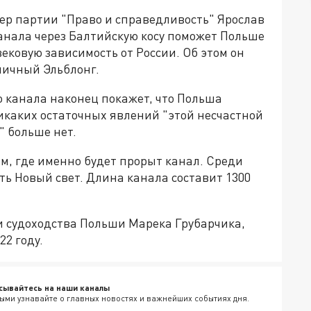
р партии "Право и справедливость" Ярослав
канала через Балтийскую косу поможет Польше
ековую зависимость от России. Об этом он
ничный Эльблонг.
о канала наконец покажет, что Польша
икаких остаточных явлений "этой несчастной
" больше нет.
ым, где именно будет прорыт канал. Среди
ь Новый свет. Длина канала составит 1300
и судоходства Польши Марека Грубарчика,
22 году.
сывайтесь на наши каналы
ыми узнавайте о главных новостях и важнейших событиях дня.