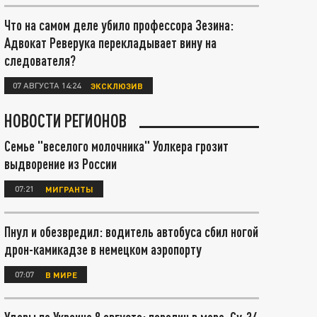
Что на самом деле убило профессора Зезина:
Адвокат Реверука перекладывает вину на
следователя?
07 АВГУСТА 14:24
ЭКСКЛЮЗИВ
НОВОСТИ РЕГИОНОВ
Семье "веселого молочника" Уолкера грозит
выдворение из России
07:21
МИГРАНТЫ
Пнул и обезвредил: водитель автобуса сбил ногой
дрон-камикадзе в немецком аэропорту
07:07
В МИРЕ