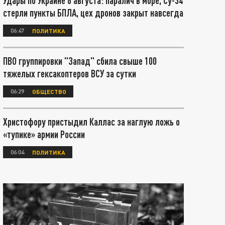
Удары по Украине 8 августа: паралич в море, Су-34
стерли пункты БПЛА, цех дронов закрыт навсегда
06:47
ПОЛИТИКА
ПВО группировки "Запад" сбила свыше 100
тяжелых гексакоптеров ВСУ за сутки
06:29
ОБЩЕСТВО
Христофору пристыдил Каллас за наглую ложь о
«тупике» армии России
06:04
ПОЛИТИКА