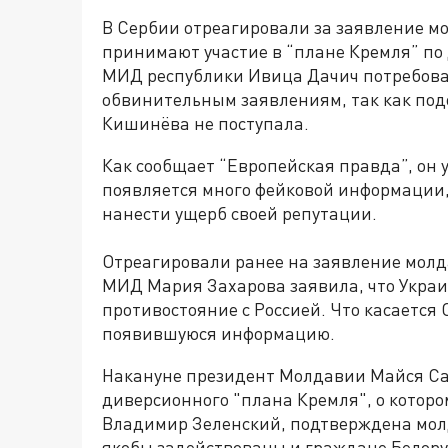
В Сербии отреагировали за заявление мо
принимают участие в “плане Кремля” по
МИД республики Ивица Дачич потребова
обвинительным заявлениям, так как под
Кишинёва не поступала.
Как сообщает “Европейская правда”, он у
появляется много фейковой информации, 
нанести ущерб своей репутации.
Отреагировали ранее на заявление молд
МИД Мария Захарова заявила, что Украи
противостояние с Россией. Что касается
появившуюся информацию.
Накануне президент Молдавии Майся Са
диверсионного "плана Кремля", о которо
Владимир Зеленский, подтверждена молд
якобы задействованы и граждане Белору