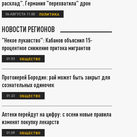
расклад". Германия "перехватила" дрон
06 АВГУСТА 11:00
ПОЛИТИКА
НОВОСТИ РЕГИОНОВ
"Некое лукавство": Кабанов объяснил 15-
процентное снижение притока мигрантов
01:53
ОБЩЕСТВО
Протоиерей Бородин: рай может быть закрыт для
сознательных одиночек
01:23
ОБЩЕСТВО
Аптеки перейдут на цифру: с осени новые правила
изменят покупку лекарств
01:09
ОБЩЕСТВО