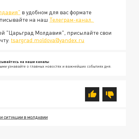
лдавия"
в удобном для вас формате
дписывайте на наш
Телеграм-канал.
ией "Царьград Молдавия", присылайте свои
чту:
tsargrad.moldova@yandex.ru
сывайтесь на наши каналы
ыми узнавайте о главных новостях и важнейших событиях дня.
И СИТУАЦИИ В МОЛДАВИИ