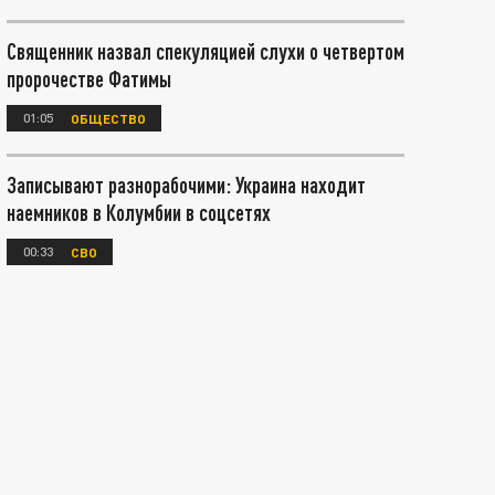
Священник назвал спекуляцией слухи о четвертом
пророчестве Фатимы
01:05
ОБЩЕСТВО
Записывают разнорабочими: Украина находит
наемников в Колумбии в соцсетях
00:33
СВО