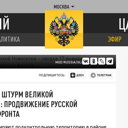
МОСКВА
ИЙ
Ц
АЛИТИКА
ЭФИР
MOD RUSSIA/GLOBALLOOKPRESS
ПОДПИШИТЕСЬ:
 ШТУРМ ВЕЛИКОЙ
Я: ПРОДВИЖЕНИЕ РУССКОЙ
ФРОНТА
иряют подконтрольную территорию в районе