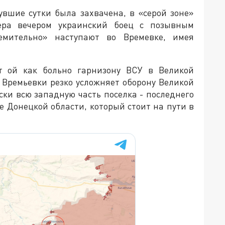
увшие сутки была захвачена, в «серой зоне»
ера вечером украинский боец с позывным
емительно» наступают во Времевке, имея
ет ой как больно гарнизону ВСУ в Великой
 Времьевки резко усложняет оборону Великой
ски всю западную часть поселка - последнего
е Донецкой области, который стоит на пути в