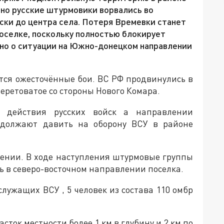
но русские штурмовики ворвались во
ски до центра села. Потеря Времевки станет
оселке, поскольку полностью блокирует
тно о ситуации на Южно-донецком направлении
тся ожесточённые бои. ВС РФ продвинулись в
еретоватое со стороны Нового Комара.
е действия русских войск а направлении
должают давить на оборону ВСУ в районе
ении. В ходе наступления штурмовые группы
ь в северо-восточном направлении поселка.
служащих ВСУ , 5 человек из состава 110 омбр
сток местности более 1 км в глубину и 2 км по