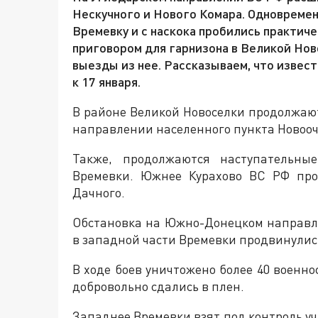
Нескучного и Нового Комара. Одновремен
Времевку и с наскока пробились практиче
приговором для гарнизона в Великой Нов
выезды из нее. Рассказываем, что извес
к 17 января.
В районе Великой Новоселки продолжаю
направлении населенного пункта Новооч
Также, продолжаются наступательны
Времевки. Южнее Курахово ВС РФ про
Дачного.
Обстановка на Южно-Донецком направл
в западной части Времевки продвинулис
В ходе боев уничтожено более 40 военно
добровольно сдались в плен.
Западнее Времевки взят под контроль уча