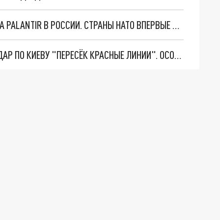
"ОЧЕНЬ ПЛОХИЕ НОВОСТИ": БОЛЬШАЯ ОШИБКА PALANTIR В РОССИИ. СТРАНЫ НАТО ВПЕРВЫЕ ЗА СВО ОСТАНОВИЛИ ПОСТАВКИ ОРУЖИЯ. ВСУ ТЕРЯЮТ ПРИГРАНИЧЬЕ?
"ТЕРПЕНИЕ ПУТИНА ЛОПНУЛО". РЕКОРДНЫЙ УДАР ПО КИЕВУ "ПЕРЕСЁК КРАСНЫЕ ЛИНИИ". ОСОБЫЕ СПЕЦЫ КНДР НА ЛБС? ТАЙНЫЕ ПЕРЕГОВОРЫ ЕВРОПЫ И МОСКВЫ