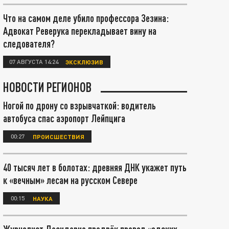
Что на самом деле убило профессора Зезина:
Адвокат Реверука перекладывает вину на
следователя?
07 АВГУСТА 14:24
ЭКСКЛЮЗИВ
НОВОСТИ РЕГИОНОВ
Ногой по дрону со взрывчаткой: водитель
автобуса спас аэропорт Лейпцига
00:27
ПРОИСШЕСТВИЯ
40 тысяч лет в болотах: древняя ДНК укажет путь
к «вечным» лесам на русском Севере
00:15
НАУКА