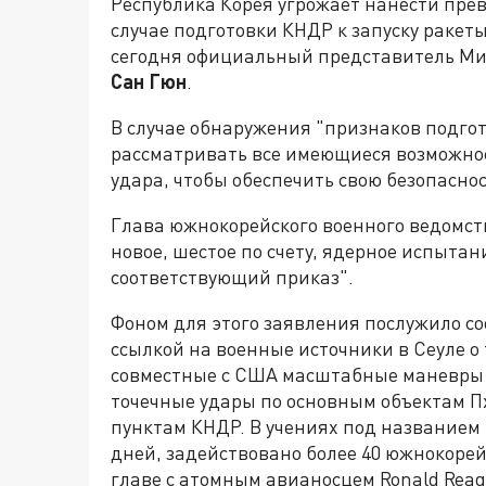
Республика Корея угрожает нанести прев
случае подготовки КНДР к запуску ракеты
сегодня официальный представитель М
Сан Гюн
.
В случае обнаружения "признаков подго
рассматривать все имеющиеся возможно
удара, чтобы обеспечить свою безопаснос
Глава южнокорейского военного ведомст
новое, шестое по счету, ядерное испытан
соответствующий приказ".
Фоном для этого заявления послужило со
ссылкой на военные источники в Сеуле о 
совместные с США масштабные маневры В
точечные удары по основным объектам 
пунктам КНДР. В учениях под названием I
дней, задействовано более 40 южнокоре
главе с атомным авианосцем Ronald Reag