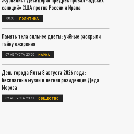
Журналист Десидерио предрёк провал «адских
санкций» США против России и Ирана
00:05
ПОЛИТИКА
Память тела сильнее диеты: учёные раскрыли
тайну ожирения
07 АВГУСТА 23:50
НАУКА
День города Ялты 8 августа 2026 года:
бесплатные музеи и летняя резиденция Деда
Мороза
07 АВГУСТА 23:41
ОБЩЕСТВО