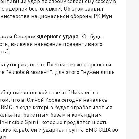
ентивный удар по своему северному соседу в
 с ядерной боеголовкой. Об этом заявил
инистерства национальной обороны РК
Мун
товки Севером
ядерного удара
, Юг будет
сти, включая нанесение превентивного
ть".
ва утверждал, что Пхеньян может провести
ие "в любой момент", для этого "нужен лишь
общение японской газеты "Никкэй" со
том, что в Южной Корее сегодня начались
МС, в ходе которых будут отрабатываться
Пхеньяна, ракетным базам и командным
nvincible Spirit, которые продлятся шесть
йских кораблей и ударная группа ВМС США во
an.