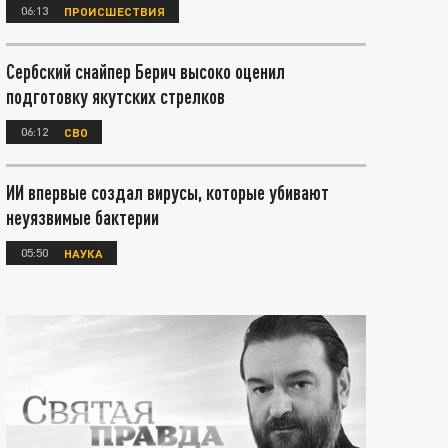
06:13
ПРОИСШЕСТВИЯ
Сербский снайпер Берич высоко оценил
подготовку якутских стрелков
06:12
СВО
ИИ впервые создал вирусы, которые убивают
неуязвимые бактерии
05:50
НАУКА