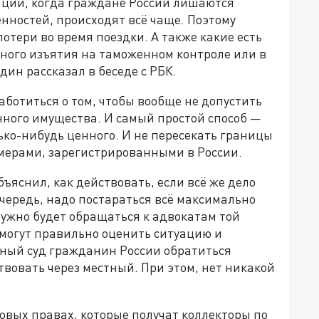
уации, когда граждане России лишаются
нностей, происходят всё чаще. Поэтому
отери во время поездки. А также какие есть
нного изъятия на таможенном контроле или в
дин рассказал в беседе с РБК.
аботиться о том, чтобы вообще не допустить
нного имущества. И самый простой способ —
лько-нибудь ценного. И не пересекать границы
омерами, зарегистрированными в России.
бъяснил, как действовать, если всё же дело
чередь, надо постараться всё максимально
нужно будет обращаться к адвокатам той
омогут правильно оценить ситуацию и
дный суд гражданин России обратиться
твовать через местный. При этом, нет никакой
овых правах, которые получат коллекторы по