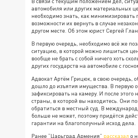
В связи с текущим положением дел, сит
автомобиля или других материальных це
необходимо знать, как минимизировать п
возможности их вернуть в случае незако
другом месте. Об этом юрист Сергей Глан
В первую очередь, необходимо всё же поз
ситуацию, в которой можно лишиться це
вообще не брать с собой ничего хоть ско
других государств на автомобиле с госн
Адвокат Артём Грицюк, в свою очередь, о
дошло до изъятия имущества. В первую о
зафиксировать на камеру. И после этого 
страны, в которой вы находитесь. Они п
обратиться в местный суд. В междунаро
больше не может, поэтому придётся дейс
гарантии на благополучный исход дела.
Ранее “Царьград.Армения”
рассказал
о н