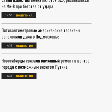
Стали известны имена пилотов ВСУ, разбившихся
на Ми-8 при бегстве от удара
14:50
ПОЛИТИКА
Пятисантиметровые американские тараканы
заполонили дачи в Подмосковье
14:38
ОБЩЕСТВО
Новосибирцы связали внезапный ремонт в центре
города с возможным визитом Путина
14:38
ОБЩЕСТВО