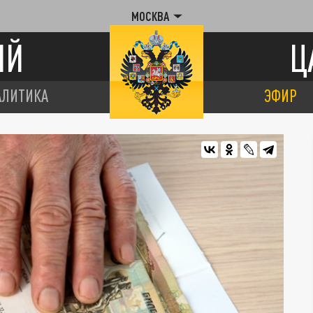
МОСКВА
ИЙ
Ц
АЛИТИКА
ЭФИР