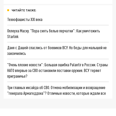
ЧИТАЙТЕ ТАКЖЕ:
Технофашисты XXI века
Оплеуха Маску. "Пора снять белые перчатки": Как уничтожить
Starlink
Даня с Дашей спаслись от боевиков ВСУ. Но беды для малышей не
закончились
"Очень плохие новости": Большая ошибка Palantir в России. Страны
НАТО впервые за СВО остановили поставки оружия. ВСУ теряют
приграничье?
Три главных инсайда об СВО. Отмена мобилизации и возвращение
"генерала Армагеддона"? Отличные новости, которые ждали все