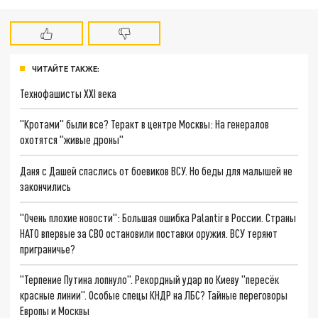
ЧИТАЙТЕ ТАКЖЕ:
Технофашисты XXI века
"Кротами" были все? Теракт в центре Москвы: На генералов
охотятся "живые дроны"
Даня с Дашей спаслись от боевиков ВСУ. Но беды для малышей не
закончились
"Очень плохие новости": Большая ошибка Palantir в России. Страны
НАТО впервые за СВО остановили поставки оружия. ВСУ теряют
приграничье?
"Терпение Путина лопнуло". Рекордный удар по Киеву "пересёк
красные линии". Особые спецы КНДР на ЛБС? Тайные переговоры
Европы и Москвы