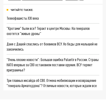
ЧИТАЙТЕ ТАКЖЕ:
Технофашисты XXI века
"Кротами" были все? Теракт в центре Москвы: На генералов
охотятся "живые дроны"
Даня с Дашей спаслись от боевиков ВСУ. Но беды для малышей не
закончились
"Очень плохие новости": Большая ошибка Palantir в России. Страны
НАТО впервые за СВО остановили поставки оружия. ВСУ теряют
приграничье?
Три главных инсайда об СВО. Отмена мобилизации и возвращение
"генерала Армагеддона"? Отличные новости, которые ждали все