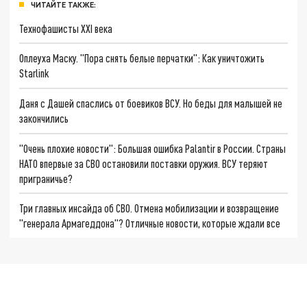
ЧИТАЙТЕ ТАКЖЕ:
Технофашисты XXI века
Оплеуха Маску. "Пора снять белые перчатки": Как уничтожить
Starlink
Даня с Дашей спаслись от боевиков ВСУ. Но беды для малышей не
закончились
"Очень плохие новости": Большая ошибка Palantir в России. Страны
НАТО впервые за СВО остановили поставки оружия. ВСУ теряют
приграничье?
Три главных инсайда об СВО. Отмена мобилизации и возвращение
"генерала Армагеддона"? Отличные новости, которые ждали все