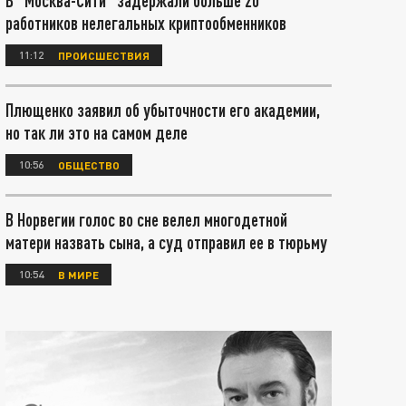
В "Москва-Сити" задержали больше 20
работников нелегальных криптообменников
11:12
ПРОИСШЕСТВИЯ
Плющенко заявил об убыточности его академии,
но так ли это на самом деле
10:56
ОБЩЕСТВО
В Норвегии голос во сне велел многодетной
матери назвать сына, а суд отправил ее в тюрьму
10:54
В МИРЕ