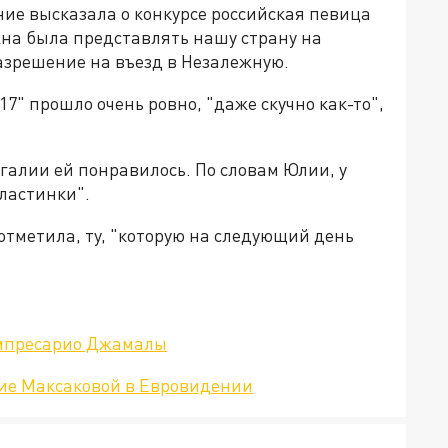
ние высказала о конкурсе российская певица
жна была представлять нашу страну на
азрешение на въезд в Незалежную.
7" прошло очень ровно, "даже скучно как-то",
галии ей понравилось. По словам Юлии, у
пластинки".
тметила, ту, "которую на следующий день
мпресарио Джамалы
тие Максаковой в Евровидении