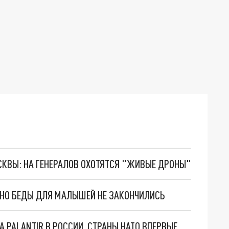
ОСКВЫ: НА ГЕНЕРАЛОВ ОХОТЯТСЯ "ЖИВЫЕ ДРОНЫ"
. НО БЕДЫ ДЛЯ МАЛЫШЕЙ НЕ ЗАКОНЧИЛИСЬ
"ОЧЕНЬ ПЛОХИЕ НОВОСТИ": БОЛЬШАЯ ОШИБКА PALANTIR В РОССИИ. СТРАНЫ НАТО ВПЕРВЫЕ ЗА СВО ОСТАНОВИЛИ ПОСТАВКИ ОРУЖИЯ. ВСУ ТЕРЯЮТ ПРИГРАНИЧЬЕ?