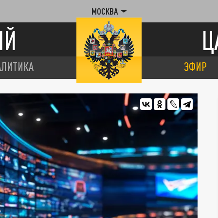
МОСКВА
ИЙ
Ц
АЛИТИКА
ЭФИР