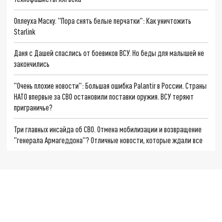
Оплеуха Маску. "Пора снять белые перчатки": Как уничтожить
Starlink
Даня с Дашей спаслись от боевиков ВСУ. Но беды для малышей не
закончились
"Очень плохие новости": Большая ошибка Palantir в России. Страны
НАТО впервые за СВО остановили поставки оружия. ВСУ теряют
приграничье?
Три главных инсайда об СВО. Отмена мобилизации и возвращение
"генерала Армагеддона"? Отличные новости, которые ждали все