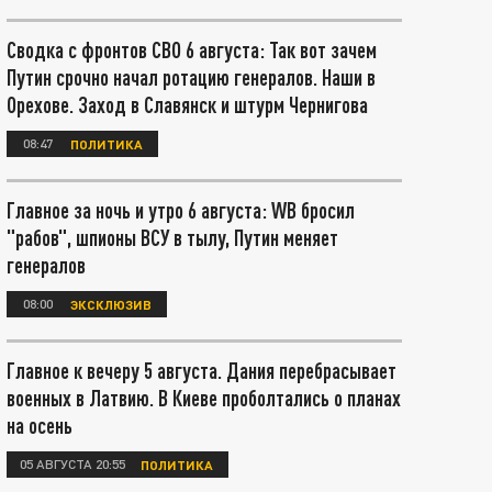
Сводка с фронтов СВО 6 августа: Так вот зачем
Путин срочно начал ротацию генералов. Наши в
Орехове. Заход в Славянск и штурм Чернигова
08:47
ПОЛИТИКА
Главное за ночь и утро 6 августа: WB бросил
"рабов", шпионы ВСУ в тылу, Путин меняет
генералов
08:00
ЭКСКЛЮЗИВ
Главное к вечеру 5 августа. Дания перебрасывает
военных в Латвию. В Киеве проболтались о планах
на осень
05 АВГУСТА 20:55
ПОЛИТИКА