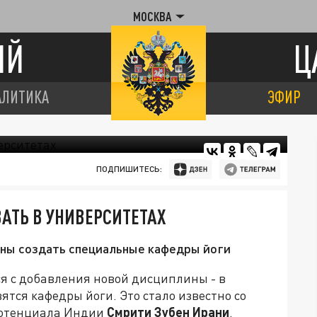
МОСКВА
ИЙ
Ц
АЛИТИКА
ЭФИР
ПОДПИШИТЕСЬ:
ВАТЬ В УНИВЕРСИТЕТАХ
ены создать специальные кафедры йоги
ся с добавления новой дисциплины - в
тся кафедры йоги. Это стало известно со
потенциала Индии
Смрити Зубен Ирани
.