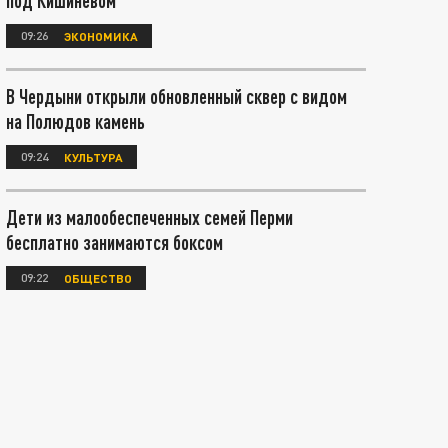
под Кишиневом
09:26
ЭКОНОМИКА
В Чердыни открыли обновленный сквер с видом
на Полюдов камень
09:24
КУЛЬТУРА
Дети из малообеспеченных семей Перми
бесплатно занимаются боксом
09:22
ОБЩЕСТВО