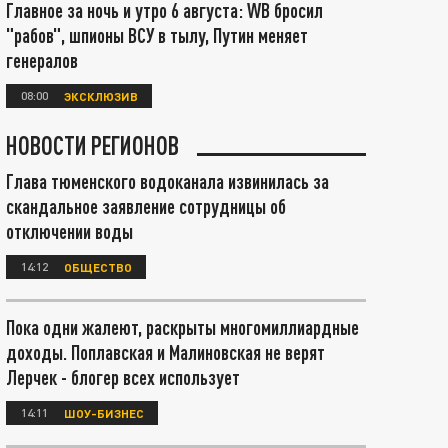
Главное за ночь и утро 6 августа: WB бросил
"рабов", шпионы ВСУ в тылу, Путин меняет
генералов
08:00
ЭКСКЛЮЗИВ
НОВОСТИ РЕГИОНОВ
Глава тюменского водоканала извинилась за
скандальное заявление сотрудницы об
отключении воды
14:12
ОБЩЕСТВО
Пока одни жалеют, раскрыты многомиллиардные
доходы. Поплавская и Малиновская не верят
Лерчек - блогер всех использует
14:11
ШОУ-БИЗНЕС