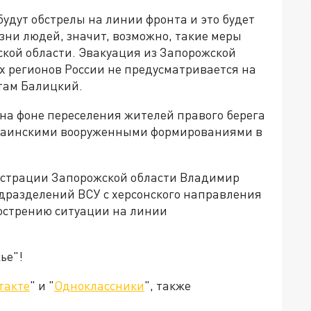
удут обстрелы на линии фронта и это будет
зни людей, значит, возможно, такие меры
ской области. Эвакуация из Запорожской
х регионов России не предусматривается на
ам Балицкий.
на фоне переселения жителей правого берега
краинскими вооруженными формированиями в
страции Запорожской области Владимир
одразделений ВСУ с херсонского направления
бострению ситуации на линии
ье"!
такте
" и "
Одноклассники
", также
.