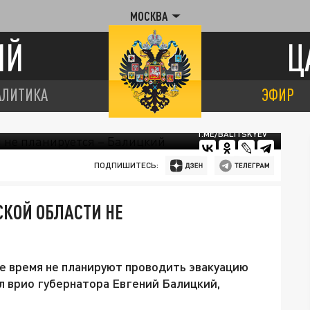
МОСКВА
ИЙ
Ц
АЛИТИКА
ЭФИР
T.ME/BALITSKYEV
ПОДПИШИТЕСЬ:
КОЙ ОБЛАСТИ НЕ
е время не планируют проводить эвакуацию
л врио губернатора Евгений Балицкий,