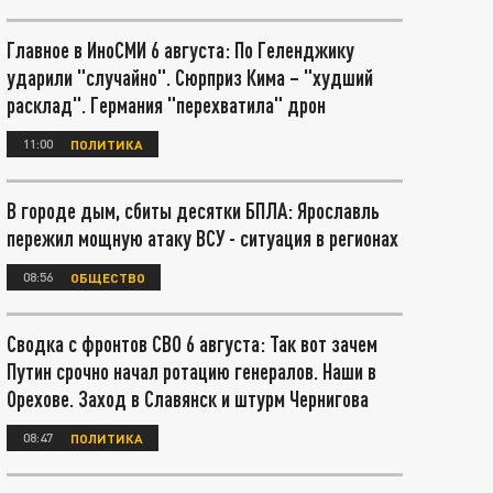
Главное в ИноСМИ 6 августа: По Геленджику
ударили "случайно". Сюрприз Кима – "худший
расклад". Германия "перехватила" дрон
11:00
ПОЛИТИКА
В городе дым, сбиты десятки БПЛА: Ярославль
пережил мощную атаку ВСУ - ситуация в регионах
08:56
ОБЩЕСТВО
Сводка с фронтов СВО 6 августа: Так вот зачем
Путин срочно начал ротацию генералов. Наши в
Орехове. Заход в Славянск и штурм Чернигова
08:47
ПОЛИТИКА