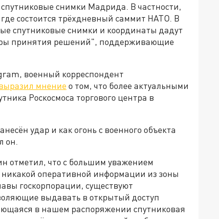
 спутниковые снимки Мадрида. В частности,
 где состоится трёхдневный саммит НАТО. В
ые спутниковые снимки и координаты дадут
нтры принятия решений", поддерживающие
egram, военный корреспондент
выразил мнение
о том, что более актуальными
тника Роскосмоса торгового центра в
несён удар и как огонь с военного объекта
л он.
ин отметил, что с большим уважением
му никакой оперативной информации из зоны
главы госкорпорации, существуют
воляющие выдавать в открытый доступ
меющаяся в нашем распоряжении спутниковая