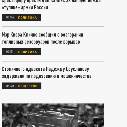
Христофору пристыдил Каллас за наглую ложь о
«тупике» армии России
06:04
ПОЛИТИКА
Мэр Киева Кличко сообщил о возгорании
топливных резервуаров после взрывов
05:51
ПОЛИТИКА
Столичного адвоката Надежду Ерусланову
задержали по подозрению в мошенничестве
05:40
ОБЩЕСТВО