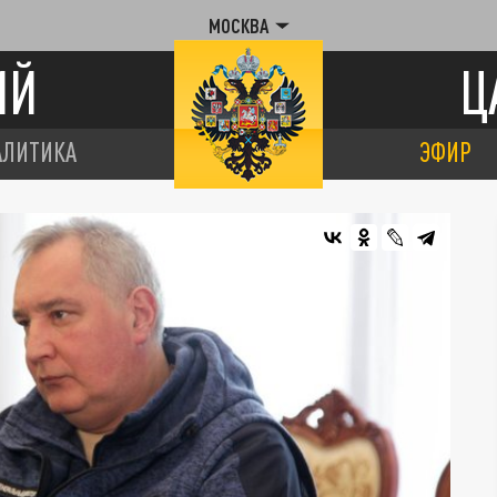
МОСКВА
ИЙ
Ц
АЛИТИКА
ЭФИР