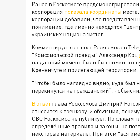
Ранее в Роскосмосе продемонстрировали
корпорация
показала координаты
места,
корпорации добавили, что представленн
понимание, где именно находятся "це
украинских националистов.
Комментируя этот пост Роскосмоса в Tel
"Комсомольской правды" Александр Коц
на данный момент были бы снимки со спу
Кременчуге и прилегающей территории.
"Чтобы было наглядно видно, куда был на
перекинулся на гражданский", - объясни
В ответ
глава Роскосмоса Дмитрий Рогоз
относится к военкору, и объяснил, поче
СВО Роскосмос не публикует. По словам 
определённые правила и законы, не поз
некоторые материалы. При этом "вся и