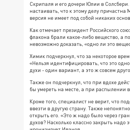
Скрипаля и его дочери Юлии в Солсбери
настаивать, что к этому делу причастна 
версия не имеет под собой никаких осно
Как отмечает президент Российского сою
флакона брали какое-либо вещество, а п
невозможно доказать, «одно ли это вещес
Химик подчеркнул, что за некоторое вре
«Нельзя идентифицировать, что это одно
духи - один вариант, а это ж совсем друг
Также он подчеркнул, что при вдохе дей
бы умереть на месте, а при распылении 
Кроме того, специалист не верит, что п
ввезти в другую страну. Также непонятно
открыть его. «Это ж надо было через гра
духов? Насколько классно закрыть надо э
иронизирует Иванов.