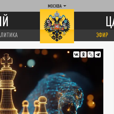
МОСКВА
ИЙ
Ц
АЛИТИКА
ЭФИР