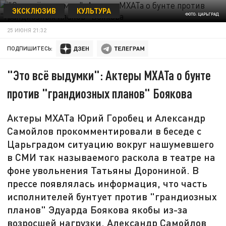
ЭКСКЛЮЗИВ
КУЛЬТУРА
ФОТО: ЦАРЬГРАД
25 ИЮНЯ 21:32
ПОДПИШИТЕСЬ:
"Это всё выдумки": Актеры МХАТа о бунте
против "грандиозных планов" Боякова
Актеры МХАТа Юрий Горобец и Александр
Самойлов прокомментировали в беседе с
Царьградом ситуацию вокруг нашумевшего
в СМИ так называемого раскола в театре на
фоне увольнения Татьяны Дорониной. В
прессе появлялась информация, что часть
исполнителей бунтует против "грандиозных
планов" Эдуарда Боякова якобы из-за
возросшей нагрузки. Александр Самойлов