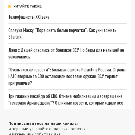
ЧИТАЙТЕ ТАКЖЕ:
Технофашисты XXI века
Оплеуха Маску. "Пора снять белые перчатки": Как уничтожить
Starlink
Даня с Дашей спаслись от боевиков ВСУ. Но беды для малышей не
закончились
"Очень плохие новости": Большая ошибка Palantir в России. Страны
НАТО впервые за СВО остановили поставки оружия. ВСУ теряют
приграничье?
Три главных инсайда об СВО. Отмена мобилизации и возвращение
"генерала Армагеддона"? Отличные новости, которые ждали все
Подписывайтесь на наши каналы
и первыми узнавайте о главных новостях
и важнейших событиях дня.