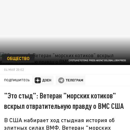
ОБЩЕСТВО
CFOTO/KEYSTONE PRESS AGENCY/GLOBALLOOKPRESS
04 МАЯ 20:02
ПОДПИШИТЕСЬ:
"Это стыд": Ветеран "морских котиков"
вскрыл отвратительную правду о ВМС США
В США набирает ход стыдная история об
элитных силах ВМФ. Ветеран "морских