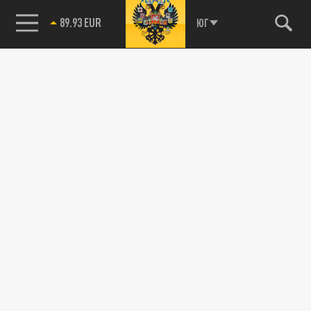
ЮГ
85.64 BRENT
89.93 EUR