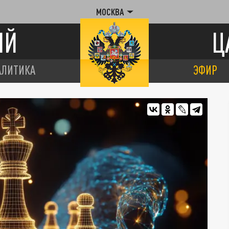
МОСКВА
ИЙ
Ц
АЛИТИКА
ЭФИР