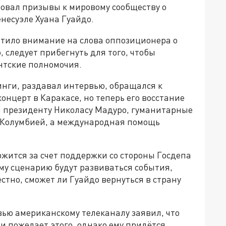
овал призывы к мировому сообществу о
несуэле Хуана Гуайдо.
ратило внимание на слова оппозиционера о
, следует прибегнуть для того, чтобы
нтские полномочия.
нги, раздавал интервью, обращался к
онцерт в Каракасе, но теперь его восстание
а президенту Николасу Мадуро, гуманитарные
 Колумбией, а международная помощь
жится за счет поддержки со стороны Госдепа
му сценарию будут развиваться события,
стно, сможет ли Гуайдо вернуться в страну
вью американскому телеканалу заявил, что
ли пожелает этого, однако ему придётся