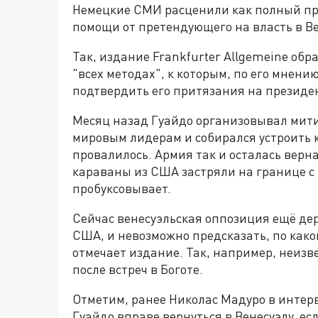
Немецкие СМИ расценили как полный пр
помощи от претендующего на власть в Ве
Так, издание Frankfurter Allgemeine об
"всех методах", к которым, по его мнению
подтвердить его притязания на президе
Месяц назад Гуайдо организовывал мити
мировым лидерам и собирался устроить к
провалилось. Армия так и осталась верн
караваны из США застряли на границе с
пробуксовывает.
Сейчас венесуэльская оппозиция ещё дер
США, и невозможно предсказать, по како
отмечает издание. Так, например, неизве
после встреч в Боготе.
Отметим, ранее Николас Мадуро в интер
Гуайдо вправе вернуться в Венесуэлу, ес