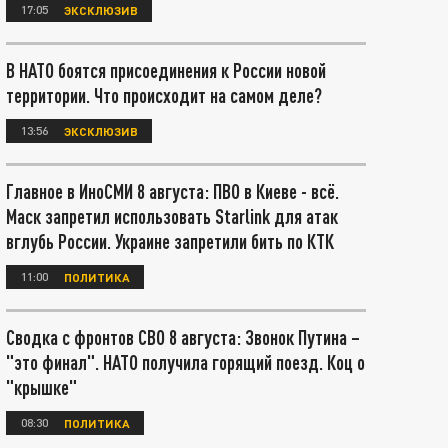
17:05
ЭКСКЛЮЗИВ
В НАТО боятся присоединения к России новой
территории. Что происходит на самом деле?
13:56
ЭКСКЛЮЗИВ
Главное в ИноСМИ 8 августа: ПВО в Киеве - всё.
Маск запретил использовать Starlink для атак
вглубь России. Украине запретили бить по КТК
11:00
ПОЛИТИКА
Сводка с фронтов СВО 8 августа: Звонок Путина –
"это финал". НАТО получила горящий поезд. Коц о
"крышке"
08:30
ПОЛИТИКА