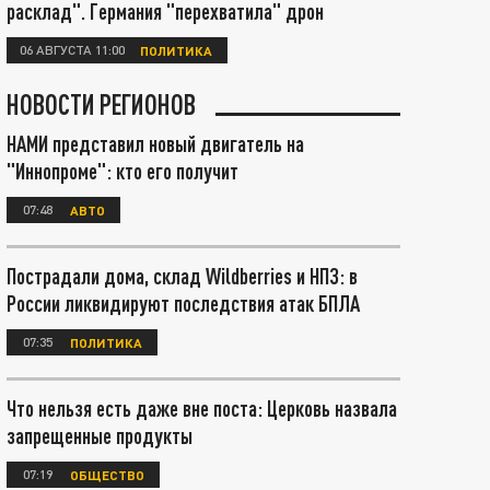
расклад". Германия "перехватила" дрон
06 АВГУСТА 11:00
ПОЛИТИКА
НОВОСТИ РЕГИОНОВ
НАМИ представил новый двигатель на
"Иннопроме": кто его получит
07:48
АВТО
Пострадали дома, склад Wildberries и НПЗ: в
России ликвидируют последствия атак БПЛА
07:35
ПОЛИТИКА
Что нельзя есть даже вне поста: Церковь назвала
запрещенные продукты
07:19
ОБЩЕСТВО