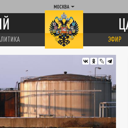
МОСКВА
ИЙ
Ц
АЛИТИКА
ЭФИР