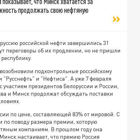
я показывает, что Минск хватается за
ожность продолжать свою нефтяную
оруссию российской нефти завершились 31
дут переговоры об их продлении, но не пришли
 республику.
ю возобновили подконтрольные российскому
"Русснефть" и "Нефтиса". А уже 7 февраля
 участием президентов Белоруссии и России,
ква и Минск продолжат обсуждать поставки
словиях.
ссии по цене, составляющей 83% от мировой. С
и по поводу размера премии, которую
фтяным компаниям. В прошлом году она
 Минск настаивает, что премию Россия