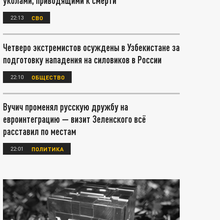
уколами, приводящими к смерти
22:13
СВО
Четверо экстремистов осуждены в Узбекистане за
подготовку нападения на силовиков в России
22:10
ОБЩЕСТВО
Вучич променял русскую дружбу на
евроинтеграцию — визит Зеленского всё
расставил по местам
22:01
ПОЛИТИКА