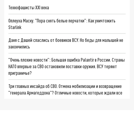
Технофашисты XXI века
Оплеуха Маску. "Пора снять белые перчатки": Как уничтожить
Starlink
Даня с Дашей спаслись от боевиков ВСУ. Но беды для малышей не
закончились
"Очень плохие новости": Большая ошибка Palantir в России. Страны
НАТО впервые за СВО остановили поставки оружия. ВСУ теряют
приграничье?
Три главных инсайда об СВО. Отмена мобилизации и возвращение
"генерала Армагеддона"? Отличные новости, которые ждали все