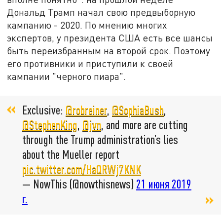
Дональд Трамп начал свою предвыборную
кампанию - 2020. По мнению многих
экспертов, у президента США есть все шансы
быть переизбранным на второй срок. Поэтому
его противники и приступили к своей
кампании "черного пиара".
Exclusive:
@robreiner
,
@SophiaBush
,
@StephenKing
,
@jvn
, and more are cutting
through the Trump administration’s lies
about the Mueller report
pic.twitter.com/HaQRWj7KNK
— NowThis (@nowthisnews)
21 июня 2019
г.