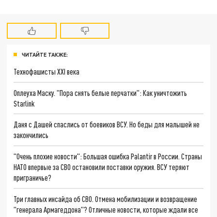
ЧИТАЙТЕ ТАКЖЕ:
Технофашисты XXI века
Оплеуха Маску. "Пора снять белые перчатки": Как уничтожить
Starlink
Даня с Дашей спаслись от боевиков ВСУ. Но беды для малышей не
закончились
"Очень плохие новости": Большая ошибка Palantir в России. Страны
НАТО впервые за СВО остановили поставки оружия. ВСУ теряют
приграничье?
Три главных инсайда об СВО. Отмена мобилизации и возвращение
"генерала Армагеддона"? Отличные новости, которые ждали все