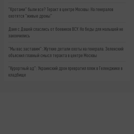
"Кротами" были все? Теракт в центре Москвы: На генералов
охотятся "живые дроны"
Даня с Дашей спаслись от боевиков ВСУ. Но беды для малышей не
закончились
"Мы вас заставим": Жуткие детали охоты на генерала. Зеленский
объяснил главный смысл теракта в центре Москвы
"Курортный ад": Украинский дрон превратил пляж в Геленджике в
кладбище