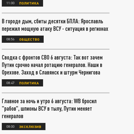
11:00
ПОЛИТИКА
В городе дым, сбиты десятки БПЛА: Ярославль
пережил мощную атаку ВСУ - ситуация в регионах
08:56
ОБЩЕСТВО
Сводка с фронтов СВО 6 августа: Так вот зачем
Путин срочно начал ротацию генералов. Наши в
Орехове. Заход в Славянск и штурм Чернигова
08:47
ПОЛИТИКА
Главное за ночь и утро 6 августа: WB бросил
"рабов", шпионы ВСУ в тылу, Путин меняет
генералов
08:00
ЭКСКЛЮЗИВ