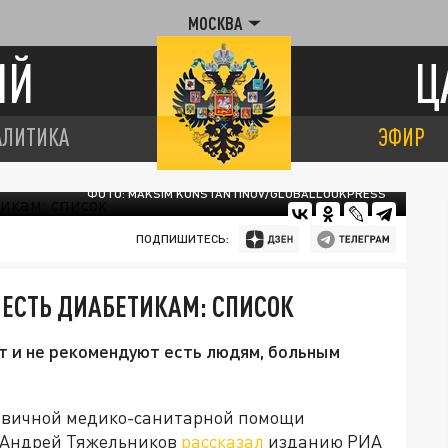
МОСКВА
ИЙ
Ц
АЛИТИКА
ЭФИР
ФОТО: MAKSIM KONSTANTINOV/GLOBALLOOKPRESS
ПОДПИШИТЕСЬ:
 ЕСТЬ ДИАБЕТИКАМ: СПИСОК
т и не рекомендуют есть людям, больным
рвичной медико-санитарной помощи
 Андрей Тяжельников
рассказал
изданию РИА