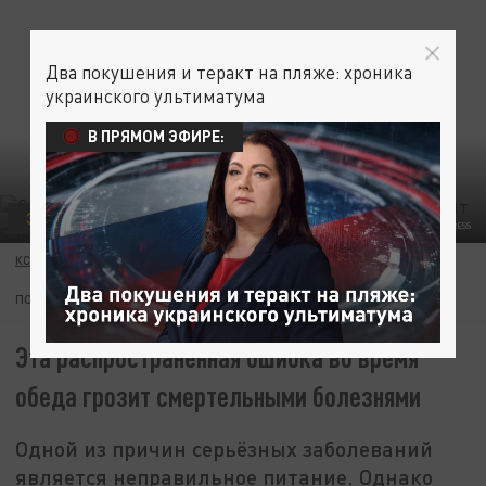
Два покушения и теракт на пляже: хроника
украинского ультиматума
В ПРЯМОМ ЭФИРЕ:
ЗДОРОВЬЕ
ФОТО: SVETLANA VOZMILOVA/GLOBALLOOKPRESS
КСЕНИЯ ДУДАРЕВА
06 ИЮЛЯ 16:47
ПОДПИШИТЕСЬ:
Эта распространённая ошибка во время
обеда грозит смертельными болезнями
Одной из причин серьёзных заболеваний
является неправильное питание. Однако