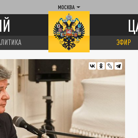
МОСКВА
ИЙ
Ц
АЛИТИКА
ЭФИР