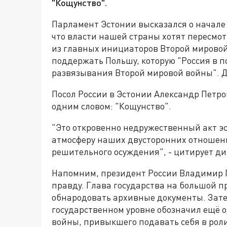
"Кощунство".
Парламент Эстонии высказался о начале
что власти нашей страны хотят пересмо
из главных инициаторов Второй мирово
поддержать Польшу, которую "Россия в п
развязывания Второй мировой войны". До
Посол России в Эстонии Александр Петро
одним словом: "Кощунство".
"Это откровенно недружественный акт э
атмосферу наших двусторонних отношени
решительного осуждения", - цитирует д
Напомним, президент России Владимир П
правду. Глава государства на большой 
обнародовать архивные документы. Зат
государственном уровне обозначил ещё 
войны, привыкшего подавать себя в роли