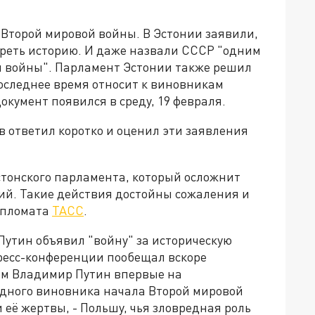
 Второй мировой войны. В Эстонии заявили,
треть историю. И даже назвали СССР "одним
й войны". Парламент Эстонии также решил
оследнее время относит к виновникам
кумент появился в среду, 19 февраля.
в ответил коротко и оценил эти заявления
стонского парламента, который осложнит
й. Такие действия достойны сожаления и
ипломата
ТАСС
.
утин объявил "войну" за историческую
пресс-конференции пообещал вскоре
ем Владимир Путин впервые на
одного виновника начала Второй мировой
 её жертвы, - Польшу, чья зловредная роль