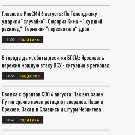
Главное в ИноСМИ 6 августа: По Геленджику
ударили "случайно". Сюрприз Кима – "худший
расклад". Германия "перехватила" дрон
11:00
ПОЛИТИКА
В городе дым, сбиты десятки БПЛА: Ярославль
пережил мощную атаку ВСУ - ситуация в регионах
08:56
ОБЩЕСТВО
Сводка с фронтов СВО 6 августа: Так вот зачем
Путин срочно начал ротацию генералов. Наши в
Орехове. Заход в Славянск и штурм Чернигова
08:47
ПОЛИТИКА