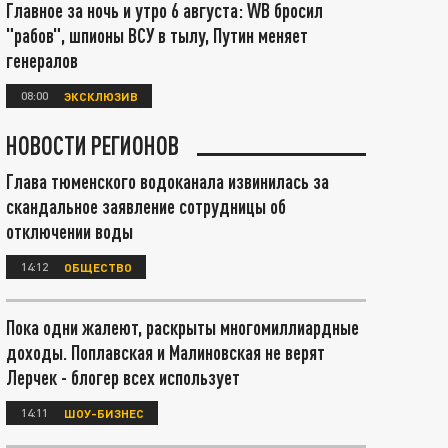
Главное за ночь и утро 6 августа: WB бросил
"рабов", шпионы ВСУ в тылу, Путин меняет
генералов
08:00
ЭКСКЛЮЗИВ
НОВОСТИ РЕГИОНОВ
Глава тюменского водоканала извинилась за
скандальное заявление сотрудницы об
отключении воды
14:12
ОБЩЕСТВО
Пока одни жалеют, раскрыты многомиллиардные
доходы. Поплавская и Малиновская не верят
Лерчек - блогер всех использует
14:11
ШОУ-БИЗНЕС