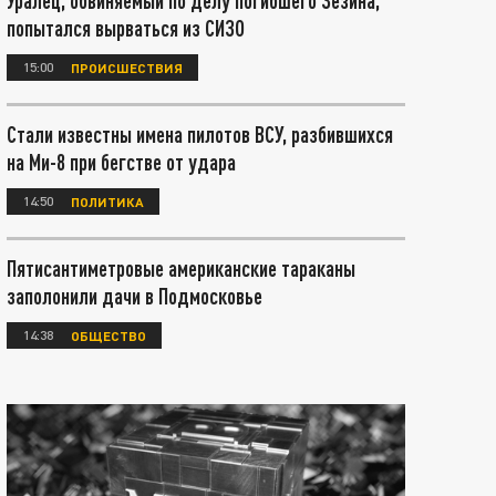
Уралец, обвиняемый по делу погибшего Зезина,
попытался вырваться из СИЗО
15:00
ПРОИСШЕСТВИЯ
Стали известны имена пилотов ВСУ, разбившихся
на Ми-8 при бегстве от удара
14:50
ПОЛИТИКА
Пятисантиметровые американские тараканы
заполонили дачи в Подмосковье
14:38
ОБЩЕСТВО