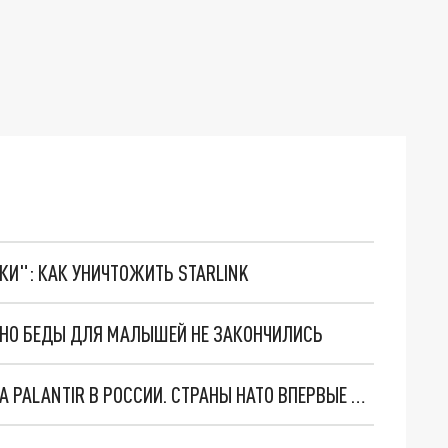
ТКИ": КАК УНИЧТОЖИТЬ STARLINK
. НО БЕДЫ ДЛЯ МАЛЫШЕЙ НЕ ЗАКОНЧИЛИСЬ
"ОЧЕНЬ ПЛОХИЕ НОВОСТИ": БОЛЬШАЯ ОШИБКА PALANTIR В РОССИИ. СТРАНЫ НАТО ВПЕРВЫЕ ЗА СВО ОСТАНОВИЛИ ПОСТАВКИ ОРУЖИЯ. ВСУ ТЕРЯЮТ ПРИГРАНИЧЬЕ?