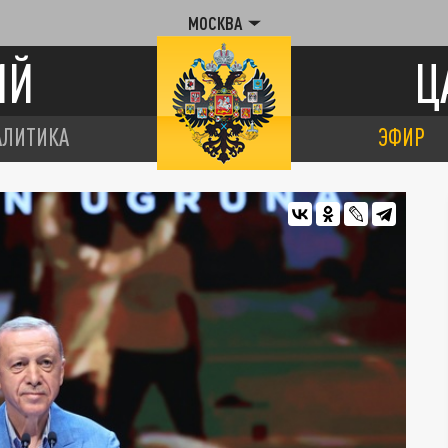
МОСКВА
ИЙ
Ц
АЛИТИКА
ЭФИР