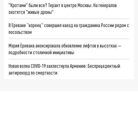
"Кротами" были все? Теракт в центре Москвы: На генералов
охотятся "живые дроны"
В Ереване “кореец” совершил наезд на гражданина России рядом с
посольством
Мэрия Еревана анонсировала обновление лифтов в высотках —
подробности столичной инициативы
Новая волна COVID-19 захлестнула Армению: Беспрецедентный
антирекорд по смертности