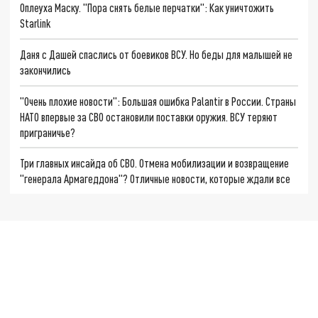
Оплеуха Маску. "Пора снять белые перчатки": Как уничтожить
Starlink
Даня с Дашей спаслись от боевиков ВСУ. Но беды для малышей не
закончились
"Очень плохие новости": Большая ошибка Palantir в России. Страны
НАТО впервые за СВО остановили поставки оружия. ВСУ теряют
приграничье?
Три главных инсайда об СВО. Отмена мобилизации и возвращение
"генерала Армагеддона"? Отличные новости, которые ждали все