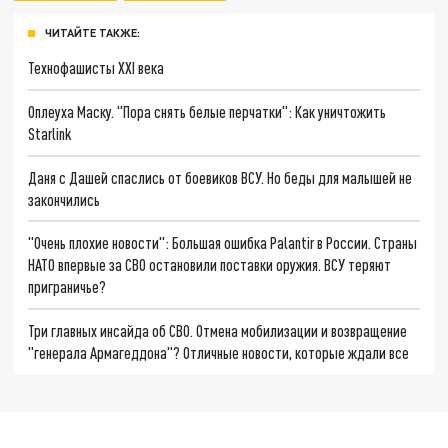
ЧИТАЙТЕ ТАКЖЕ:
Технофашисты XXI века
Оплеуха Маску. "Пора снять белые перчатки": Как уничтожить
Starlink
Даня с Дашей спаслись от боевиков ВСУ. Но беды для малышей не
закончились
"Очень плохие новости": Большая ошибка Palantir в России. Страны
НАТО впервые за СВО остановили поставки оружия. ВСУ теряют
приграничье?
Три главных инсайда об СВО. Отмена мобилизации и возвращение
"генерала Армагеддона"? Отличные новости, которые ждали все