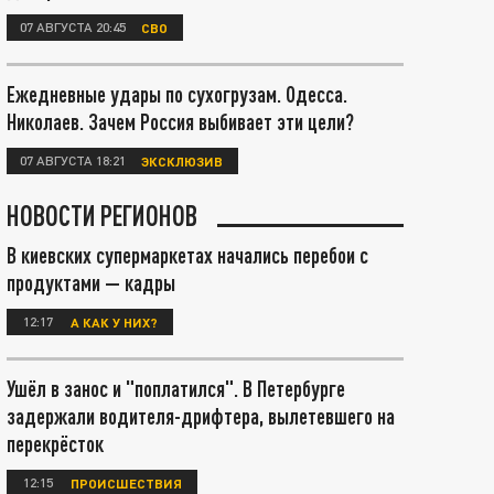
07 АВГУСТА 20:45
СВО
Ежедневные удары по сухогрузам. Одесса.
Николаев. Зачем Россия выбивает эти цели?
07 АВГУСТА 18:21
ЭКСКЛЮЗИВ
НОВОСТИ РЕГИОНОВ
В киевских супермаркетах начались перебои с
продуктами — кадры
12:17
А КАК У НИХ?
Ушёл в занос и "поплатился". В Петербурге
задержали водителя-дрифтера, вылетевшего на
перекрёсток
12:15
ПРОИСШЕСТВИЯ