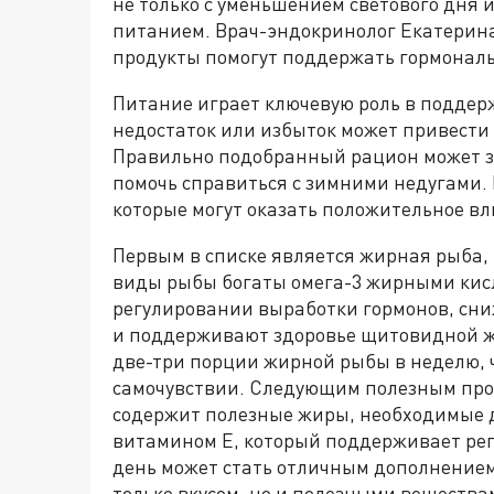
не только с уменьшением светового дня 
питанием. Врач-эндокринолог Екатерина
продукты помогут поддержать гормональ
Питание играет ключевую роль в поддер
недостаток или избыток может привести
Правильно подобранный рацион может з
помочь справиться с зимними недугами. 
которые могут оказать положительное вл
Первым в списке является жирная рыба, 
виды рыбы богаты омега-3 жирными кисл
регулировании выработки гормонов, сн
и поддерживают здоровье щитовидной же
две-три порции жирной рыбы в неделю, 
самочувствии. Следующим полезным прод
содержит полезные жиры, необходимые д
витамином Е, который поддерживает реп
день может стать отличным дополнением 
только вкусом, но и полезными вещества