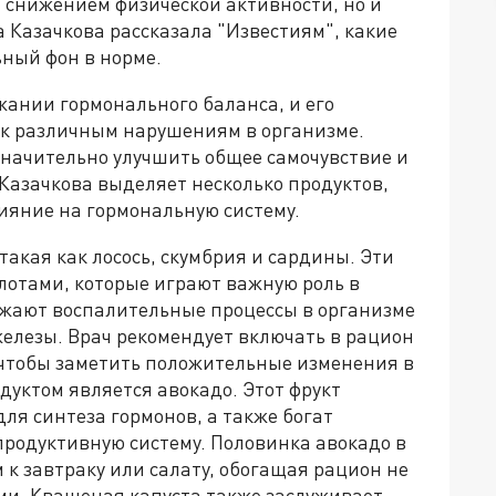
и снижением физической активности, но и
 Казачкова рассказала "Известиям", какие
ный фон в норме.
жании гормонального баланса, и его
 к различным нарушениям в организме.
начительно улучшить общее самочувствие и
Казачкова выделяет несколько продуктов,
ияние на гормональную систему.
такая как лосось, скумбрия и сардины. Эти
отами, которые играют важную роль в
ижают воспалительные процессы в организме
лезы. Врач рекомендует включать в рацион
чтобы заметить положительные изменения в
уктом является авокадо. Этот фрукт
ля синтеза гормонов, а также богат
родуктивную систему. Половинка авокадо в
к завтраку или салату, обогащая рацион не
ми. Квашеная капуста также заслуживает