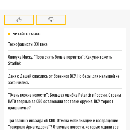
ЧИТАЙТЕ ТАКЖЕ:
Технофашисты XXI века
Оплеуха Маску. "Пора снять белые перчатки": Как уничтожить
Starlink
Даня с Дашей спаслись от боевиков ВСУ. Но беды для малышей не
закончились
"Очень плохие новости": Большая ошибка Palantir в России. Страны
НАТО впервые за СВО остановили поставки оружия. ВСУ теряют
приграничье?
Три главных инсайда об СВО. Отмена мобилизации и возвращение
"генерала Армагеддона"? Отличные новости, которые ждали все