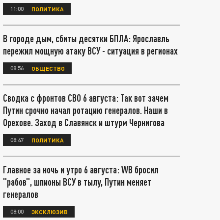
11:00
ПОЛИТИКА
В городе дым, сбиты десятки БПЛА: Ярославль
пережил мощную атаку ВСУ - ситуация в регионах
08:56
ОБЩЕСТВО
Сводка с фронтов СВО 6 августа: Так вот зачем
Путин срочно начал ротацию генералов. Наши в
Орехове. Заход в Славянск и штурм Чернигова
08:47
ПОЛИТИКА
Главное за ночь и утро 6 августа: WB бросил
"рабов", шпионы ВСУ в тылу, Путин меняет
генералов
08:00
ЭКСКЛЮЗИВ